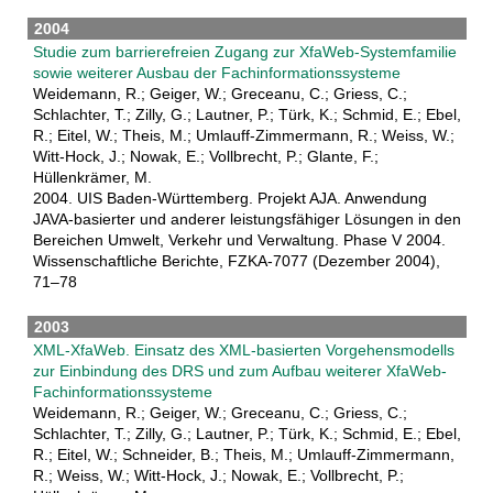
2004
Studie zum barrierefreien Zugang zur XfaWeb-Systemfamilie
sowie weiterer Ausbau der Fachinformationssysteme
Weidemann, R.; Geiger, W.; Greceanu, C.; Griess, C.;
Schlachter, T.; Zilly, G.; Lautner, P.; Türk, K.; Schmid, E.; Ebel,
R.; Eitel, W.; Theis, M.; Umlauff-Zimmermann, R.; Weiss, W.;
Witt-Hock, J.; Nowak, E.; Vollbrecht, P.; Glante, F.;
Hüllenkrämer, M.
2004. UIS Baden-Württemberg. Projekt AJA. Anwendung
JAVA-basierter und anderer leistungsfähiger Lösungen in den
Bereichen Umwelt, Verkehr und Verwaltung. Phase V 2004.
Wissenschaftliche Berichte, FZKA-7077 (Dezember 2004),
71–78
2003
XML-XfaWeb. Einsatz des XML-basierten Vorgehensmodells
zur Einbindung des DRS und zum Aufbau weiterer XfaWeb-
Fachinformationssysteme
Weidemann, R.; Geiger, W.; Greceanu, C.; Griess, C.;
Schlachter, T.; Zilly, G.; Lautner, P.; Türk, K.; Schmid, E.; Ebel,
R.; Eitel, W.; Schneider, B.; Theis, M.; Umlauff-Zimmermann,
R.; Weiss, W.; Witt-Hock, J.; Nowak, E.; Vollbrecht, P.;