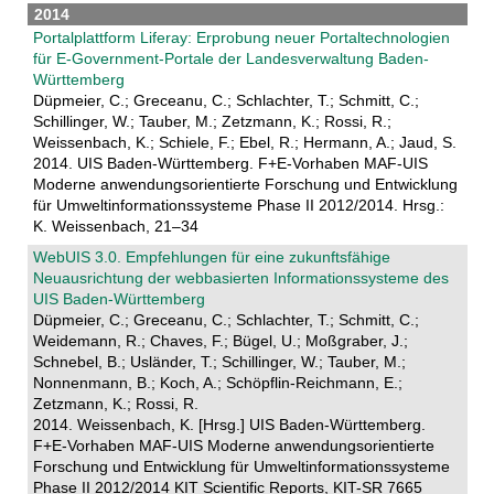
2014
Portalplattform Liferay: Erprobung neuer Portaltechnologien
für E-Government-Portale der Landesverwaltung Baden-
Württemberg
Düpmeier, C.; Greceanu, C.; Schlachter, T.; Schmitt, C.;
Schillinger, W.; Tauber, M.; Zetzmann, K.; Rossi, R.;
Weissenbach, K.; Schiele, F.; Ebel, R.; Hermann, A.; Jaud, S.
2014. UIS Baden-Württemberg. F+E-Vorhaben MAF-UIS
Moderne anwendungsorientierte Forschung und Entwicklung
für Umweltinformationssysteme Phase II 2012/2014. Hrsg.:
K. Weissenbach, 21–34
WebUIS 3.0. Empfehlungen für eine zukunftsfähige
Neuausrichtung der webbasierten Informationssysteme des
UIS Baden-Württemberg
Düpmeier, C.; Greceanu, C.; Schlachter, T.; Schmitt, C.;
Weidemann, R.; Chaves, F.; Bügel, U.; Moßgraber, J.;
Schnebel, B.; Usländer, T.; Schillinger, W.; Tauber, M.;
Nonnenmann, B.; Koch, A.; Schöpflin-Reichmann, E.;
Zetzmann, K.; Rossi, R.
2014. Weissenbach, K. [Hrsg.] UIS Baden-Württemberg.
F+E-Vorhaben MAF-UIS Moderne anwendungsorientierte
Forschung und Entwicklung für Umweltinformationssysteme
Phase II 2012/2014 KIT Scientific Reports, KIT-SR 7665