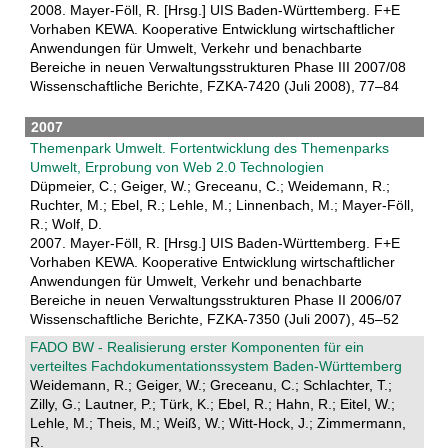
2008. Mayer-Föll, R. [Hrsg.] UIS Baden-Württemberg. F+E
Vorhaben KEWA. Kooperative Entwicklung wirtschaftlicher
Anwendungen für Umwelt, Verkehr und benachbarte
Bereiche in neuen Verwaltungsstrukturen Phase III 2007/08
Wissenschaftliche Berichte, FZKA-7420 (Juli 2008), 77–84
2007
Themenpark Umwelt. Fortentwicklung des Themenparks
Umwelt, Erprobung von Web 2.0 Technologien
Düpmeier, C.; Geiger, W.; Greceanu, C.; Weidemann, R.;
Ruchter, M.; Ebel, R.; Lehle, M.; Linnenbach, M.; Mayer-Föll,
R.; Wolf, D.
2007. Mayer-Föll, R. [Hrsg.] UIS Baden-Württemberg. F+E
Vorhaben KEWA. Kooperative Entwicklung wirtschaftlicher
Anwendungen für Umwelt, Verkehr und benachbarte
Bereiche in neuen Verwaltungsstrukturen Phase II 2006/07
Wissenschaftliche Berichte, FZKA-7350 (Juli 2007), 45–52
FADO BW - Realisierung erster Komponenten für ein
verteiltes Fachdokumentationssystem Baden-Württemberg
Weidemann, R.; Geiger, W.; Greceanu, C.; Schlachter, T.;
Zilly, G.; Lautner, P.; Türk, K.; Ebel, R.; Hahn, R.; Eitel, W.;
Lehle, M.; Theis, M.; Weiß, W.; Witt-Hock, J.; Zimmermann,
R.