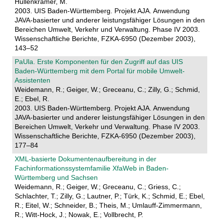
Hüllenkrämer, M.
2003. UIS Baden-Württemberg. Projekt AJA. Anwendung
JAVA-basierter und anderer leistungsfähiger Lösungen in den
Bereichen Umwelt, Verkehr und Verwaltung. Phase IV 2003.
Wissenschaftliche Berichte, FZKA-6950 (Dezember 2003),
143–52
PaUla. Erste Komponenten für den Zugriff auf das UIS
Baden-Württemberg mit dem Portal für mobile Umwelt-
Assistenten
Weidemann, R.; Geiger, W.; Greceanu, C.; Zilly, G.; Schmid,
E.; Ebel, R.
2003. UIS Baden-Württemberg. Projekt AJA. Anwendung
JAVA-basierter und anderer leistungsfähiger Lösungen in den
Bereichen Umwelt, Verkehr und Verwaltung. Phase IV 2003.
Wissenschaftliche Berichte, FZKA-6950 (Dezember 2003),
177–84
XML-basierte Dokumentenaufbereitung in der
Fachinformationssystemfamilie XfaWeb in Baden-
Württemberg und Sachsen
Weidemann, R.; Geiger, W.; Greceanu, C.; Griess, C.;
Schlachter, T.; Zilly, G.; Lautner, P.; Türk, K.; Schmid, E.; Ebel,
R.; Eitel, W.; Schneider, B.; Theis, M.; Umlauff-Zimmermann,
R.; Witt-Hock, J.; Nowak, E.; Vollbrecht, P.