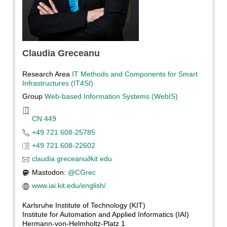
KIT / A. Sultanova
Claudia
Greceanu
Research Area
IT Methods and Components for Smart
Infrastructures (IT4SI)
Group
Web-based Information Systems (WebIS)
CN 449
+49 721 608-25785
+49 721 608-22602
claudia greceanu
∂
kit edu
Mastodon:
@CGrec
www.iai.kit.edu/english/
Karlsruhe Institute of Technology (KIT)
Institute for Automation and Applied Informatics (IAI)
Hermann-von-Helmholtz-Platz 1