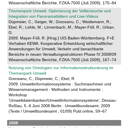
Wissenschaftliche Berichte, FZKA-7500 (Juli 2009), 175–84
Themenpark Umwelt. Optimierung der Volltextsuche und
Integration von Panoramabildern und Live-Videos
Düpmeier, C.; Geiger, W.; Greceanu, C.; Weidemann, R.;
Ebel, R.; Lehle, M.; Linnenbach, M.; Mayer-Föll, R.; Urban,
G.
2009. Mayer-Föll, R. [Hrsg.] UIS Baden-Württemberg. F+E
Vorhaben KEWA. Kooperative Entwicklung wirtschaftlicher
Anwendungen für Umwelt, Verkehr und benachbarte
Bereiche in neuen Verwaltungsstrukturen Phase IV 2008/09
Wissenschaftliche Berichte, FZKA-7500 (Juli 2009), 167–74
Nutzung von Ontologien zur Informationsstrukturierung im
Themenpark Umwelt
Greceanu, C.; Düpmeier, C.; Ebel, R.
2009. Umweltinformationssysteme : Suchmaschinen und
Wissensmanagement - Methoden und Instrumente ;
Workshop
’Umweltdatenbanken/Umweltinformationssysteme’, Dessau-
Roßlau, 5.-6.Juni 2008 Berlin : Umweltbundesamt, 2009
(Texte / Umweltbundesamt ; 01/09) Publ.online, 59–67
2008