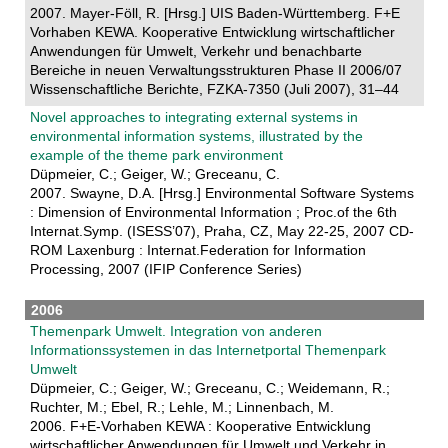
2007. Mayer-Föll, R. [Hrsg.] UIS Baden-Württemberg. F+E
Vorhaben KEWA. Kooperative Entwicklung wirtschaftlicher
Anwendungen für Umwelt, Verkehr und benachbarte
Bereiche in neuen Verwaltungsstrukturen Phase II 2006/07
Wissenschaftliche Berichte, FZKA-7350 (Juli 2007), 31–44
Novel approaches to integrating external systems in
environmental information systems, illustrated by the
example of the theme park environment
Düpmeier, C.; Geiger, W.; Greceanu, C.
2007. Swayne, D.A. [Hrsg.] Environmental Software Systems
: Dimension of Environmental Information ; Proc.of the 6th
Internat.Symp. (ISESS’07), Praha, CZ, May 22-25, 2007 CD-
ROM Laxenburg : Internat.Federation for Information
Processing, 2007 (IFIP Conference Series)
2006
Themenpark Umwelt. Integration von anderen
Informationssystemen in das Internetportal Themenpark
Umwelt
Düpmeier, C.; Geiger, W.; Greceanu, C.; Weidemann, R.;
Ruchter, M.; Ebel, R.; Lehle, M.; Linnenbach, M.
2006. F+E-Vorhaben KEWA : Kooperative Entwicklung
wirtschaftlicher Anwendungen für Umwelt und Verkehr in