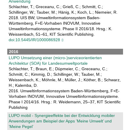
Anwendung
Schlachter, T.; Greceanu, C.; Grieß, C.; Schmitt, C.;
Schillinger, W.; Tauber, M.; Hänig, K.; Koch, L.; Niemeier, R.
2018. UIS BW, Umweltinformationssystem Baden-
Württemberg, F+E-Vorhaben INOVUM, Innovative
Umweltinformationssysteme. Phase II 2016/18. Hrsg.: K.
Weissenbach, 51–61, KIT Scientific Publishing.
doi:10.5445/IR/1000086928
2016
LUPO Umsetzung einer (micro-)serviceorientierten
Architektur (SOA) für Landesumweltportale
Schlachter, T.; Braun, E.; Düpmeier, C.; Greceanu, C.;
Schmitt, C.; Kimmig, D.; Schillinger, W.; Tauber, M.;
Weissenbach, K.; Möhnle, M.; Müller, J.; Köther, B.; Schwarz,
H.; Kalemba, D.
2016. Umweltinformationssystem Baden-Württemberg, F+E-
Vorhaben INOVUM, Innovative Umweltinformationssysteme.
Phase I 2014/16. Hrsg.: R. Weidemann, 25–37, KIT Scientific
Publishing
LUPO mobil - Synergieeffekte bei der Entwicklung mobiler
Anwendungen am Beispiel der Apps ’Meine Umwelt’ und
’Meine Pegel’