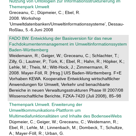
Nutzung von Ontologien zur Informationsstrukturierung im
Themenpark Umwelt
Greceanu, C.; Düpmeier, C.; Ebel, R.
2008. Workshop
’Umweltdatenbanken/Umweltinformationssysteme’, Dessau-
Roßlau, 5.-6.Juni 2008
FADO BW. Entwicklung der Basisversion für das neue
Fachdokumentenmanagement im Umweltinformationssystem
Baden-Württemberg
Weidemann, R.; Geiger, W.; Greceanu, C.; Schlachter, T.;
Zilly, G.; Lautner, P.; Türk, K.; Ebel, R.; Hahn, R.; Höpker, K.;
Lehle, M.; Theis, M.; Witt-Hock, J.; Zimmermann, R.
2008. Mayer-Föll, R. [Hrsg.] UIS Baden-Württemberg. F+E
Vorhaben KEWA. Kooperative Entwicklung wirtschaftlicher
Anwendungen für Umwelt, Verkehr und benachbarte
Bereiche in neuen Verwaltungsstrukturen Phase III 2007/08
Wissenschaftliche Berichte, FZKA-7420 (Juli 2008), 85–98
Themenpark Umwelt. Erweiterung der
Umweltkommunikations-Plattform um
Multimediafunktionalitäten und Inhalte des BodenseeWebs
Düpmeier, C.; Geiger, W.; Greceanu, C.; Weidemann, R.;
Ebel, R.; Lehle, M.; Linnenbach, M.; Dombeck, T.; Schultze,
A.; Mayer-Föll, R.; Urban, G.