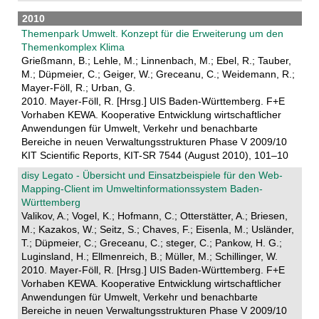
2010
Themenpark Umwelt. Konzept für die Erweiterung um den
Themenkomplex Klima
Grießmann, B.; Lehle, M.; Linnenbach, M.; Ebel, R.; Tauber,
M.; Düpmeier, C.; Geiger, W.; Greceanu, C.; Weidemann, R.;
Mayer-Föll, R.; Urban, G.
2010. Mayer-Föll, R. [Hrsg.] UIS Baden-Württemberg. F+E
Vorhaben KEWA. Kooperative Entwicklung wirtschaftlicher
Anwendungen für Umwelt, Verkehr und benachbarte
Bereiche in neuen Verwaltungsstrukturen Phase V 2009/10
KIT Scientific Reports, KIT-SR 7544 (August 2010), 101–10
disy Legato - Übersicht und Einsatzbeispiele für den Web-
Mapping-Client im Umweltinformationssystem Baden-
Württemberg
Valikov, A.; Vogel, K.; Hofmann, C.; Otterstätter, A.; Briesen,
M.; Kazakos, W.; Seitz, S.; Chaves, F.; Eisenla, M.; Usländer,
T.; Düpmeier, C.; Greceanu, C.; steger, C.; Pankow, H. G.;
Luginsland, H.; Ellmenreich, B.; Müller, M.; Schillinger, W.
2010. Mayer-Föll, R. [Hrsg.] UIS Baden-Württemberg. F+E
Vorhaben KEWA. Kooperative Entwicklung wirtschaftlicher
Anwendungen für Umwelt, Verkehr und benachbarte
Bereiche in neuen Verwaltungsstrukturen Phase V 2009/10