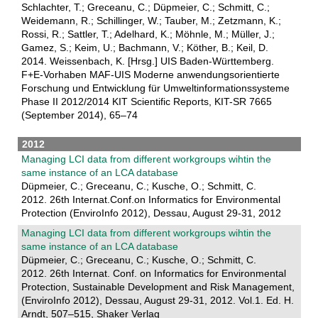
Schlachter, T.; Greceanu, C.; Düpmeier, C.; Schmitt, C.;
Weidemann, R.; Schillinger, W.; Tauber, M.; Zetzmann, K.;
Rossi, R.; Sattler, T.; Adelhard, K.; Möhnle, M.; Müller, J.;
Gamez, S.; Keim, U.; Bachmann, V.; Köther, B.; Keil, D.
2014. Weissenbach, K. [Hrsg.] UIS Baden-Württemberg.
F+E-Vorhaben MAF-UIS Moderne anwendungsorientierte
Forschung und Entwicklung für Umweltinformationssysteme
Phase II 2012/2014 KIT Scientific Reports, KIT-SR 7665
(September 2014), 65–74
2012
Managing LCI data from different workgroups wihtin the
same instance of an LCA database
Düpmeier, C.; Greceanu, C.; Kusche, O.; Schmitt, C.
2012. 26th Internat.Conf.on Informatics for Environmental
Protection (EnviroInfo 2012), Dessau, August 29-31, 2012
Managing LCI data from different workgroups wihtin the
same instance of an LCA database
Düpmeier, C.; Greceanu, C.; Kusche, O.; Schmitt, C.
2012. 26th Internat. Conf. on Informatics for Environmental
Protection, Sustainable Development and Risk Management,
(EnviroInfo 2012), Dessau, August 29-31, 2012. Vol.1. Ed. H.
Arndt, 507–515, Shaker Verlag