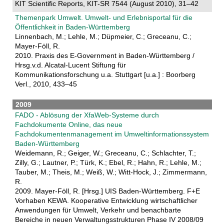
KIT Scientific Reports, KIT-SR 7544 (August 2010), 31–42
Themenpark Umwelt. Umwelt- und Erlebnisportal für die
Öffentlichkeit in Baden-Württemberg
Linnenbach, M.; Lehle, M.; Düpmeier, C.; Greceanu, C.;
Mayer-Föll, R.
2010. Praxis des E-Government in Baden-Württemberg /
Hrsg.v.d. Alcatal-Lucent Stiftung für
Kommunikationsforschung u.a. Stuttgart [u.a.] : Boorberg
Verl., 2010, 433–45
2009
FADO - Ablösung der XfaWeb-Systeme durch
Fachdokumente Online, das neue
Fachdokumentenmanagement im Umweltinformationssystem
Baden-Württemberg
Weidemann, R.; Geiger, W.; Greceanu, C.; Schlachter, T.;
Zilly, G.; Lautner, P.; Türk, K.; Ebel, R.; Hahn, R.; Lehle, M.;
Tauber, M.; Theis, M.; Weiß, W.; Witt-Hock, J.; Zimmermann,
R.
2009. Mayer-Föll, R. [Hrsg.] UIS Baden-Württemberg. F+E
Vorhaben KEWA. Kooperative Entwicklung wirtschaftlicher
Anwendungen für Umwelt, Verkehr und benachbarte
Bereiche in neuen Verwaltungsstrukturen Phase IV 2008/09