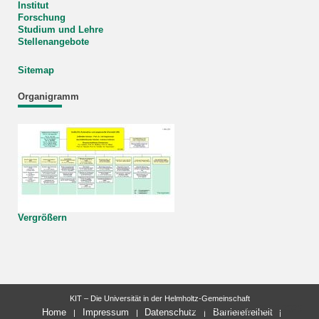
Institut
Forschung
Studium und Lehre
Stellenangebote
Sitemap
Organigramm
Vergrößern
KIT – Die Universität in der Helmholtz-Gemeinschaft
letzte Änderung: 03.03.2026
Home
Impressum
Datenschutz
Barrierefreiheit