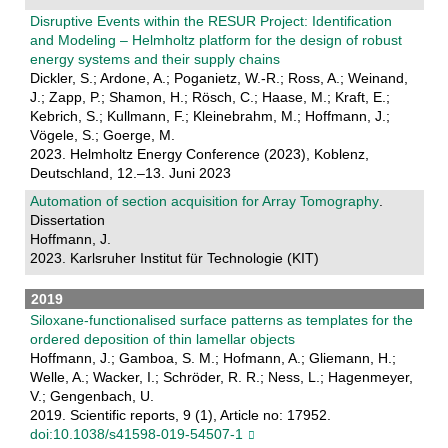
Disruptive Events within the RESUR Project: Identification
and Modeling – Helmholtz platform for the design of robust
energy systems and their supply chains
Dickler, S.; Ardone, A.; Poganietz, W.-R.; Ross, A.; Weinand,
J.; Zapp, P.; Shamon, H.; Rösch, C.; Haase, M.; Kraft, E.;
Kebrich, S.; Kullmann, F.; Kleinebrahm, M.; Hoffmann, J.;
Vögele, S.; Goerge, M.
2023. Helmholtz Energy Conference (2023), Koblenz,
Deutschland, 12.–13. Juni 2023
Automation of section acquisition for Array Tomography
.
Dissertation
Hoffmann, J.
2023. Karlsruher Institut für Technologie (KIT)
2019
Siloxane-functionalised surface patterns as templates for the
ordered deposition of thin lamellar objects
Hoffmann, J.; Gamboa, S. M.; Hofmann, A.; Gliemann, H.;
Welle, A.; Wacker, I.; Schröder, R. R.; Ness, L.; Hagenmeyer,
V.; Gengenbach, U.
2019. Scientific reports, 9 (1), Article no: 17952.
doi:10.1038/s41598-019-54507-1