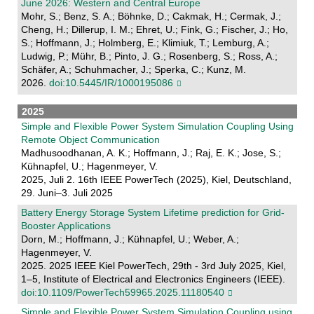
June 2026: Western and Central Europe
Mohr, S.; Benz, S. A.; Böhnke, D.; Cakmak, H.; Cermak, J.;
Cheng, H.; Dillerup, I. M.; Ehret, U.; Fink, G.; Fischer, J.; Ho,
S.; Hoffmann, J.; Holmberg, E.; Klimiuk, T.; Lemburg, A.;
Ludwig, P.; Mühr, B.; Pinto, J. G.; Rosenberg, S.; Ross, A.;
Schäfer, A.; Schuhmacher, J.; Sperka, C.; Kunz, M.
2026.
doi:10.5445/IR/1000195086
2025
Simple and Flexible Power System Simulation Coupling Using
Remote Object Communication
Madhusoodhanan, A. K.; Hoffmann, J.; Raj, E. K.; Jose, S.;
Kühnapfel, U.; Hagenmeyer, V.
2025, Juli 2. 16th IEEE PowerTech (2025), Kiel, Deutschland,
29. Juni–3. Juli 2025
Battery Energy Storage System Lifetime prediction for Grid-
Booster Applications
Dorn, M.; Hoffmann, J.; Kühnapfel, U.; Weber, A.;
Hagenmeyer, V.
2025. 2025 IEEE Kiel PowerTech, 29th - 3rd July 2025, Kiel,
1–5, Institute of Electrical and Electronics Engineers (IEEE).
doi:10.1109/PowerTech59965.2025.11180540
Simple and Flexible Power System Simulation Coupling using