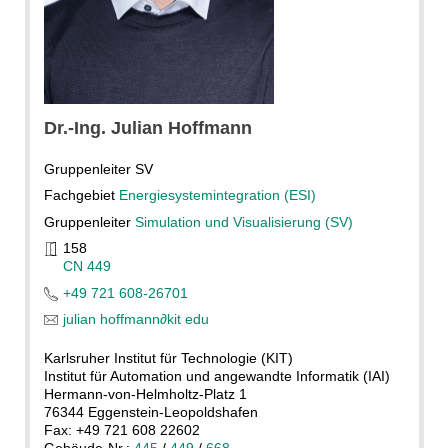
Dr.-Ing.
Julian
Hoffmann
Gruppenleiter SV
Fachgebiet
Energiesystemintegration (ESI)
Gruppenleiter
Simulation und Visualisierung (SV)
158
CN 449
+49 721 608-26701
julian hoffmann
∂
kit edu
Karlsruher Institut für Technologie (KIT)
Institut für Automation und angewandte Informatik (IAI)
Hermann-von-Helmholtz-Platz 1
76344 Eggenstein-Leopoldshafen
Fax: +49 721 608 22602
Gebäude-Nr.:
445
/
449
/
668