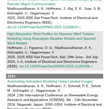
Remote Object Communication
Madhusoodhanan, A. K.; Hoffmann, J.; Raj, E. K.; Jose, S. B.;
Kühnapfel, U.; Hagenmeyer, V.
2025. 2025 IEEE Kiel PowerTech, Institute of Electrical and
Electronics Engineers (IEEE).
doi:10.1109/PowerTech59965.2025.11180629
High-Resolution Wind Profiles for Dynamic Wind Turbine
Modeling Using Reanalysis Weather Models and Spectral
Wind Models
Hoffmann, J.; Figueroa, O. G.; Madhusoodhanan, A. K.;
Kühnapfel, U.; Hagenmeyer, V.
2025. 2025 IEEE Kiel PowerTech, Kiel, 29th June - 3rd July
2025, 1–6, Institute of Electrical and Electronics Engineers
(IEEE).
doi:10.1109/PowerTech59965.2025.11180296
2024
Automating Substation Modeling Using Labeled Images
Madhusoodhanan, A. K.; Hoffmann, J.; Schmidt, P. E.; Schott,
M.; Kühnapfel, U.; Hagenmeyer, V.
2024. 13th International Conference on Renewable Energy
Research and Applications (ICRERA), 9th - 13th November
2024, Nagasaki, Japan, 1050–1054, Institute of Electrical and
Electronics Engineers (IEEE).