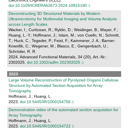
doi:10.1109/ICRERA62673.2024.10815180
Deconstructing 3D Structured Materials by Modern
Ultramicrotomy for Multimodal Imaging and Volume Analysis
across Length Scales
Wacker, I.; Curticean, R.; Ryklin, D.; Weidinger, B.; Mayer, F.;
Huang, L.-Y.; Hoffmann, J.; Islam, M.; von Coelln, N.; Schmitt,
T.; Huck, C.; Tegeder, P.; Feist, F.; Kammerer, J. A.; Barner-
Kowollik, C.; Wegener, M.; Blasco, E.; Gengenbach, U.;
Schröder, R. R.
2024. Advanced Functional Materials, 34 (20), Art.-Nr.:
2302025.
doi:10.1002/adfm.202302025
2023
Large Volume Reconstruction of Pyrolyzed Origami Cellulose
Structure by Automated Section Acquisition for Array
Tomography
Hoffmann, J.; Huang, L.
2023.
doi:10.5445/IR/1000154756
Demonstration video of the automated section acquisition for
Array Tomography
Hoffmann, J.; Huang, L.
2023.
doi:10.5445/IR/1000154722