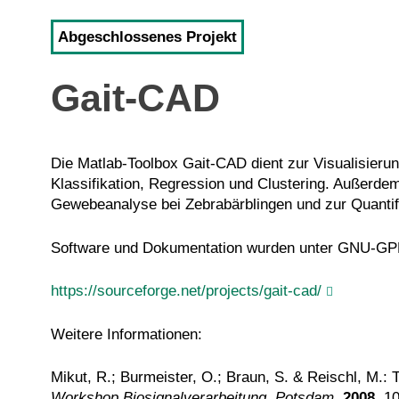
Abgeschlossenes Projekt
Gait-CAD
Die Matlab-Toolbox Gait-CAD dient zur Visualisieru
Klassifikation, Regression und Clustering. Außerdem
Gewebeanalyse bei Zebrabärblingen und zur Quantif
Software und Dokumentation wurden unter GNU-GPL 
https://sourceforge.net/projects/gait-cad/
Weitere Informationen:
Mikut, R.; Burmeister, O.; Braun, S. & Reischl, M.:
Workshop Biosignalverarbeitung, Potsdam,
2008
, 1