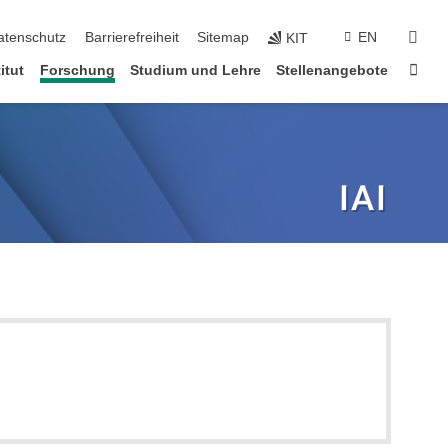
suc
atenschutz
Barrierefreiheit
Sitemap
EN
KIT
Star
itut
Forschung
Studium und Lehre
Stellenangebote