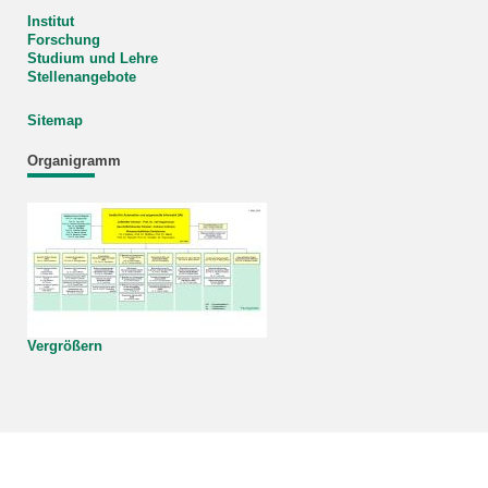
Institut
Forschung
Studium und Lehre
Stellenangebote
Sitemap
Organigramm
Vergrößern
KIT – Die Universität in der Helmholtz-Gemeinschaft
letzte Änderung: 03.03.2026