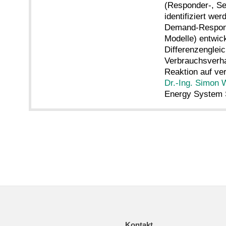
(Responder-, S
identifiziert w
Demand-Response
Modelle) entwic
Differenzenglei
Verbrauchsverha
Reaktion auf ve
Dr.-Ing. Simon
Energy System S
Kontakt