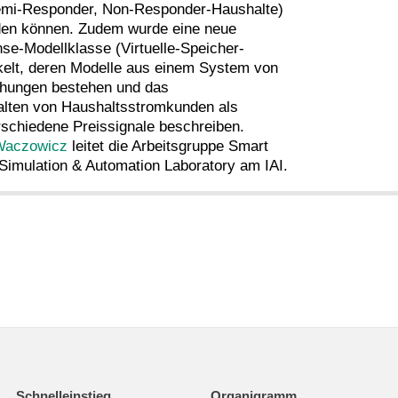
emi-Responder, Non-Responder-Haushalte)
erden können. Zudem wurde eine neue
-Modellklasse (Virtuelle-Speicher-
kelt, deren Modelle aus einem System von
chungen bestehen und das
lten von Haushaltsstromkunden als
rschiedene Preissignale beschreiben.
 Waczowicz
leitet die Arbeitsgruppe Smart
imulation & Automation Laboratory am IAI.
Schnelleinstieg
Organigramm