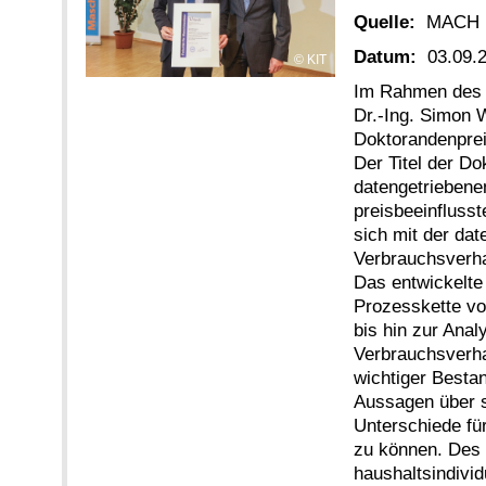
Quelle:
MACH
Datum:
03.09.
KIT
Im Rahmen des 
Dr.-Ing. Simon 
Doktorandenpreis
Der Titel der Do
datengetriebene
preisbeeinflusst
sich mit der da
Verbrauchsverhal
Das entwickelte
Prozesskette vo
bis hin zur Anal
Verbrauchsverha
wichtiger Besta
Aussagen über s
Unterschiede f
zu können. Des 
haushaltsindivid