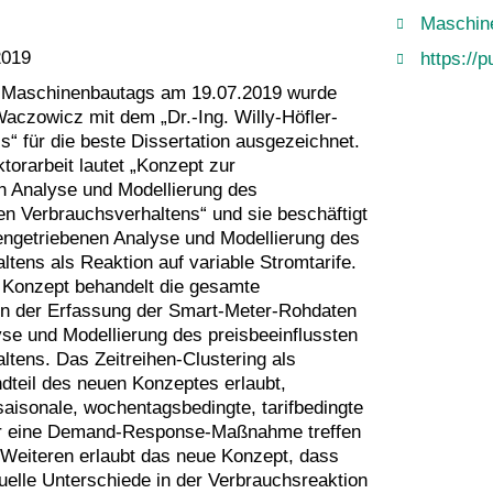
Maschin
2019
https://p
Maschinenbautags am 19.07.2019 wurde
Waczowicz mit dem „Dr.-Ing. Willy-Höfler-
“ für die beste Dissertation ausgezeichnet.
ktorarbeit lautet „Konzept zur
n Analyse und Modellierung des
en Verbrauchsverhaltens“ und sie beschäftigt
tengetriebenen Analyse und Modellierung des
tens als Reaktion auf variable Stromtarife.
 Konzept behandelt die gesamte
n der Erfassung der Smart-Meter-Rohdaten
yse und Modellierung des preisbeeinflussten
ltens. Das Zeitreihen-Clustering als
ndteil des neuen Konzeptes erlaubt,
aisonale, wochentagsbedingte, tarifbedingte
ür eine Demand-Response-Maßnahme treffen
Weiteren erlaubt das neue Konzept, dass
uelle Unterschiede in der Verbrauchsreaktion