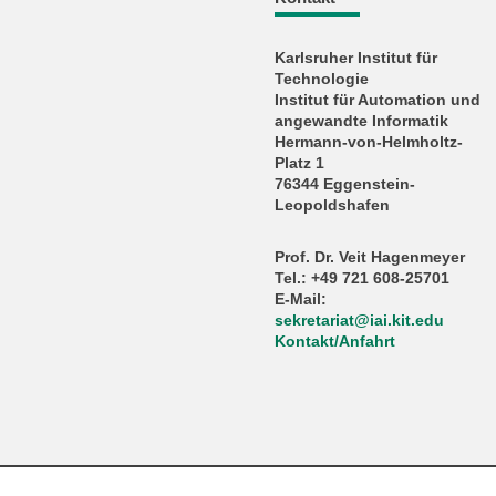
Karlsruher Institut für
Technologie
Institut für Automation und
angewandte Informatik
Hermann-von-Helmholtz-
Platz 1
76344 Eggenstein-
Leopoldshafen
Prof. Dr. Veit Hagenmeyer
Tel.: +49 721 608-25701
E-Mail:
sekretariat
@
iai.kit.edu
Kontakt/Anfahrt
KIT – Die Universität in der Helmholtz-Gemeinschaft