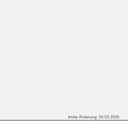
letzte Änderung: 03.03.2026
Home
Impressum
Datenschutz
Barrierefreiheit
Sitemap
KIT