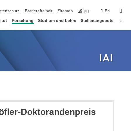
suc
atenschutz
Barrierefreiheit
Sitemap
EN
KIT
Star
itut
Forschung
Studium und Lehre
Stellenangebote
Höfler-Doktorandenpreis