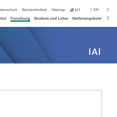
suc
atenschutz
Barrierefreiheit
Sitemap
EN
KIT
Star
itut
Forschung
Studium und Lehre
Stellenangebote