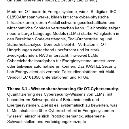
Moderne OT-basierte Energiesysteme, wie z. B. digitale IEC
61850-Umspannwerke, bilden kritische cyber-physische
Infrastrukturen, deren Ausfall schwere gesellschaftliche und
wirtschaftliche Schäden verursachen kann. Gleichzeitig zeigen
neuere Large Language Models (LLMs) starke Fähigkeiten in
den Bereichen Codeverständnis, Tool-Orchestrierung und
Sicherheitsanalyse. Dennoch bleibt ihr Verhalten in OT-
Umgebungen weitgehend unerforscht und ist stark
zweckgebunden. RA 3 untersucht, inwieweit LLMs
Cybersicherheitsaufgaben für Energiesysteme unterstützen
oder teilweise automatisieren können. Das KASTEL Security
Lab Energy dient als zentrale Fallstudienplattform mit Multi-
Vendor IEC 61850 Unterstationen und RTUs.
Thema 3.1 - Wissensbenchmarking für OT-Cybersecurity:
Quantifizierung des Cybersecurity-Wissens von LLMs, mit
besonderem Schwerpunkt auf Betriebstechnik und
Energiesystemen. Ziel ist es, systematisch zu bewerten, was
LLMs tatsächlich über Cybersicherheit in Energiesystemen
"wissen", einschließlich Protokollsemantik, allgemeine
Schwachstellen und Verteidigungskonzepte.