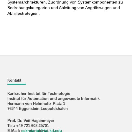
Systemarchitekturen, Zuordnung von Systemkomponenten zu
Bedrohungskategorien und Ableitung von Angriffswegen und
Abhilfestrategien.
Kontakt
Karlsruher Institut für Technologie
Institut für Automation und angewandte Informatik
Hermann-von-Helmholtz-Platz 1
76344 Eggenstein-Leopoldshafen
Prof. Dr. Veit Hagenmeyer
Tel.: +49 721 608-25701
E-Mail:
sekretariat
@
iai.kit.edu