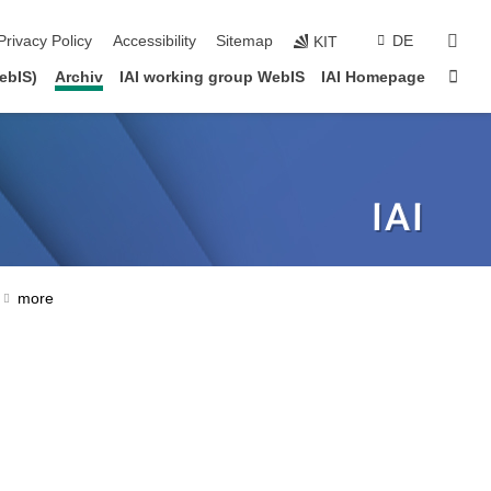
sear
Privacy Policy
Accessibility
Sitemap
DE
KIT
Sta
ebIS)
Archiv
IAI working group WebIS
IAI Homepage