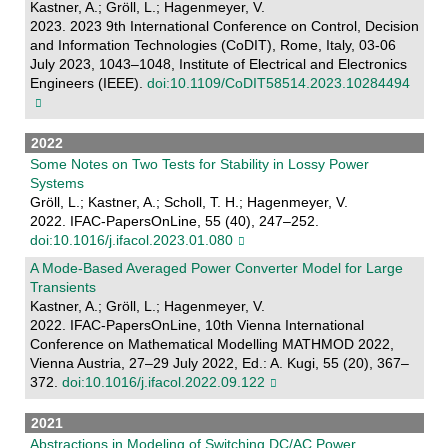
Kastner, A.; Gröll, L.; Hagenmeyer, V.
2023. 2023 9th International Conference on Control, Decision
and Information Technologies (CoDIT), Rome, Italy, 03-06
July 2023, 1043–1048, Institute of Electrical and Electronics
Engineers (IEEE).
doi:10.1109/CoDIT58514.2023.10284494
2022
Some Notes on Two Tests for Stability in Lossy Power
Systems
Gröll, L.; Kastner, A.; Scholl, T. H.; Hagenmeyer, V.
2022. IFAC-PapersOnLine, 55 (40), 247–252.
doi:10.1016/j.ifacol.2023.01.080
A Mode-Based Averaged Power Converter Model for Large
Transients
Kastner, A.; Gröll, L.; Hagenmeyer, V.
2022. IFAC-PapersOnLine, 10th Vienna International
Conference on Mathematical Modelling MATHMOD 2022,
Vienna Austria, 27–29 July 2022, Ed.: A. Kugi, 55 (20), 367–
372.
doi:10.1016/j.ifacol.2022.09.122
2021
Abstractions in Modeling of Switching DC/AC Power