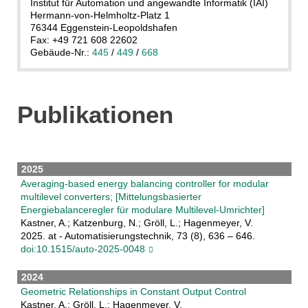
Institut für Automation und angewandte Informatik (IAI)
Hermann-von-Helmholtz-Platz 1
76344 Eggenstein-Leopoldshafen
Fax: +49 721 608 22602
Gebäude-Nr.:
445
/
449
/
668
Publikationen
2025
Averaging-based energy balancing controller for modular
multilevel converters; [Mittelungsbasierter
Energiebalanceregler für modulare Multilevel-Umrichter]
Kastner, A.; Katzenburg, N.; Gröll, L.; Hagenmeyer, V.
2025. at - Automatisierungstechnik, 73 (8), 636 – 646.
doi:10.1515/auto-2025-0048
2024
Geometric Relationships in Constant Output Control
Kastner, A.; Gröll, L.; Hagenmeyer, V.