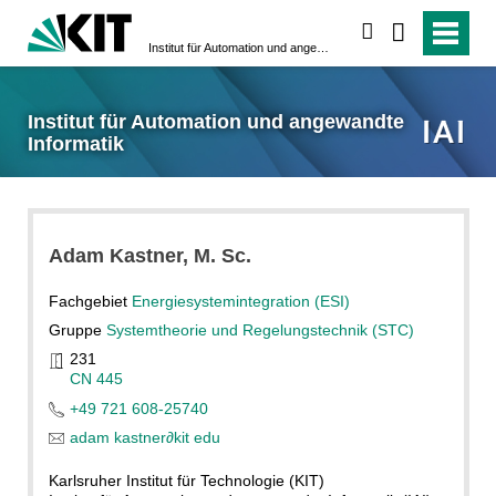
suchen
Institut für Automation und angewandte Informatik
Institut für Automation und angewandte
Informatik
Adam
Kastner
, M. Sc.
Fachgebiet
Energiesystemintegration (ESI)
Gruppe
Systemtheorie und Regelungstechnik (STC)
231
CN 445
+49 721 608-25740
adam kastner
∂
kit edu
Karlsruher Institut für Technologie (KIT)