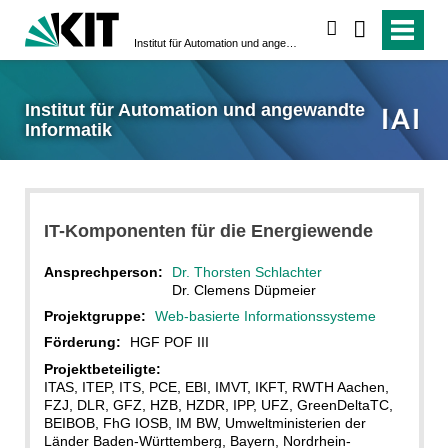
suchen
Institut für Automation und angewandte Informatik
Institut für Automation und angewandte
Informatik
IT-Komponenten für die Energiewende
Ansprechperson:
Dr. Thorsten Schlachter
Dr. Clemens Düpmeier
Projektgruppe:
Web-basierte Informationssysteme
Förderung:
HGF POF III
Projektbeteiligte:
ITAS, ITEP, ITS, PCE, EBI, IMVT, IKFT, RWTH Aachen,
FZJ, DLR, GFZ, HZB, HZDR, IPP, UFZ, GreenDeltaTC,
BEIBOB, FhG IOSB, IM BW, Umweltministerien der
Länder Baden-Württemberg, Bayern, Nordrhein-