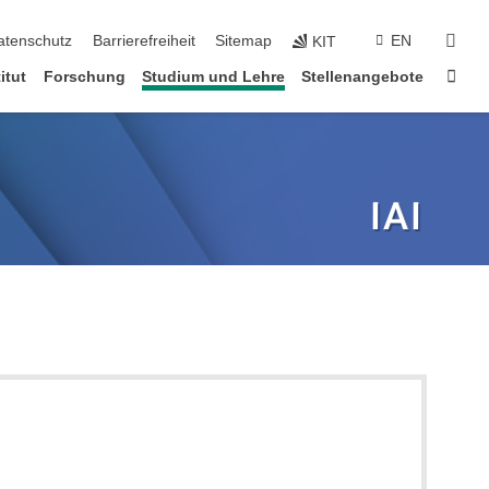
suc
atenschutz
Barrierefreiheit
Sitemap
EN
KIT
Star
itut
Forschung
Studium und Lehre
Stellenangebote