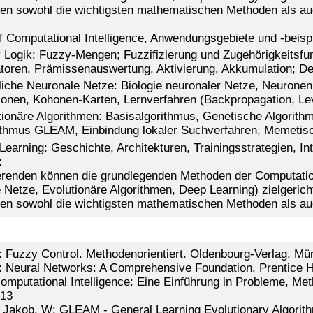
en sowohl die wichtigsten mathematischen Methoden als au
ff Computational Intelligence, Anwendungsgebiete und -beisp
 Logik: Fuzzy-Mengen; Fuzzifizierung und Zugehörigkeitsfu
toren, Prämissenauswertung, Aktivierung, Akkumulation; Def
liche Neuronale Netze: Biologie neuronaler Netze, Neuronen
ionen, Kohonen-Karten, Lernverfahren (Backpropagation, L
tionäre Algorithmen: Basisalgorithmus, Genetische Algorithm
ithmus GLEAM, Einbindung lokaler Suchverfahren, Memetis
Learning: Geschichte, Architekturen, Trainingsstrategien, In
:
erenden können die grundlegenden Methoden der Computationa
 Netze, Evolutionäre Algorithmen, Deep Learning) zielgerich
en sowohl die wichtigsten mathematischen Methoden als au
.: Fuzzy Control. Methodenorientiert. Oldenbourg-Verlag, M
: Neural Networks: A Comprehensive Foundation. Prentice H
 Computational Intelligence: Eine Einführung in Probleme,
013
 Jakob, W: GLEAM - General Learning Evolutionary Algorith