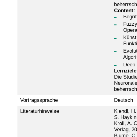
beherrsch
Content:
Begri
Fuzzy
Opera
Künst
Funkt
Evolu
Algor
Deep 
Lernziele
Die Studi
Neuronale
beherrsch
Vortragssprache
Deutsch
Literaturhinweise
Kiendl, H
S. Haykin
Kroll, A.
Verlag, 2
Blume, C,