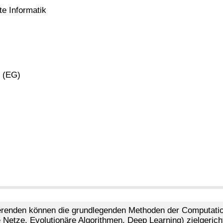
te Informatik
(EG)
erenden können die grundlegenden Methoden der Computationa
 Netze, Evolutionäre Algorithmen, Deep Learning) zielgerich