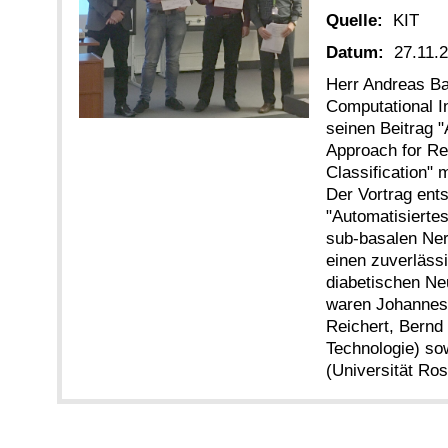
Quelle:
KIT
Datum:
27.11.
Herr Andreas B
Computational I
seinen Beitrag 
Approach for Re
Classification"
Der Vortrag en
"Automatisierte
sub-basalen Ner
einen zuverläss
diabetischen Ne
waren Johannes 
Reichert, Bernd 
Technologie) so
(Universität Ros