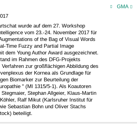
GMA
2017
artschat wurde auf dem 27. Workshop
ntelligence vom 23.-24. November 2017 für
"Augmentations of the Bag of Visual Words
al-Time Fuzzy and Partial Image
 mit dem Young Author Award ausgezeichnet.
tstand im Rahmen des DFG-Projekts
s Verfahren zur großflächigen Abbildung des
venplexus der Kornea als Grundlage für
igen Biomarker zur Beurteilung der
uropathie " (MI 1315/5-1). Als Koautoren
Stegmaier, Stephan Allgeier, Klaus-Martin
Köhler, Ralf Mikut (Karlsruher Institut für
wie Sebastian Bohn und Oliver Stachs
tock) beteiligt.