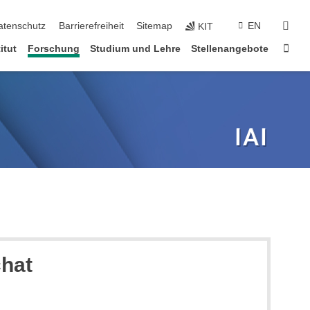
suc
atenschutz
Barrierefreiheit
Sitemap
EN
KIT
Star
itut
Forschung
Studium und Lehre
Stellenangebote
chat