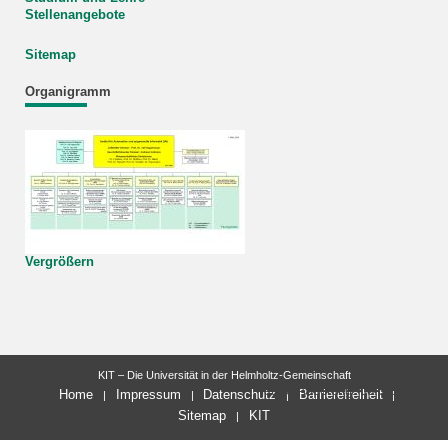
Stellenangebote
Sitemap
Organigramm
Vergrößern
KIT – Die Universität in der Helmholtz-Gemeinschaft
letzte Änderung: 03.03.2026
Home
Impressum
Datenschutz
Barrierefreiheit
Sitemap
KIT