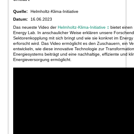
Quelle:
Helmholtz-Klima-Initiative
Datum:
16.06.2023
Das neueste Video der
Helmholtz-Klima-Initiative
bietet einen 
Energy Lab. In anschaulicher Weise erklären unsere Forschende
Sektorenkopplung mit sich bringt und wie sie konkret im Energ
erforscht wird. Das Video ermöglicht es den Zuschauern, ein Ve
entwickeln, wie diese innovative Technologie zur Transformatio
Energiesystems beiträgt und eine nachhaltige, effiziente und kl
Energieversorgung ermöglicht.