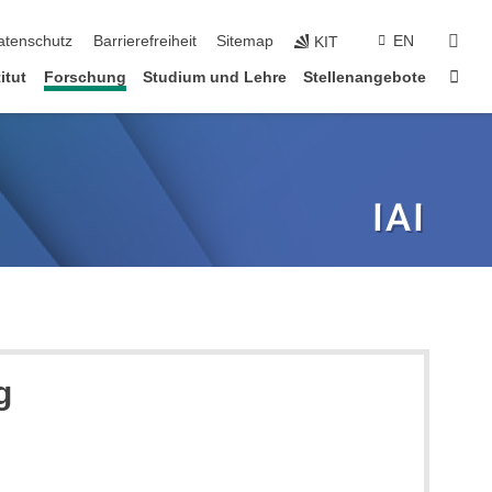
suc
atenschutz
Barrierefreiheit
Sitemap
EN
KIT
Star
itut
Forschung
Studium und Lehre
Stellenangebote
g