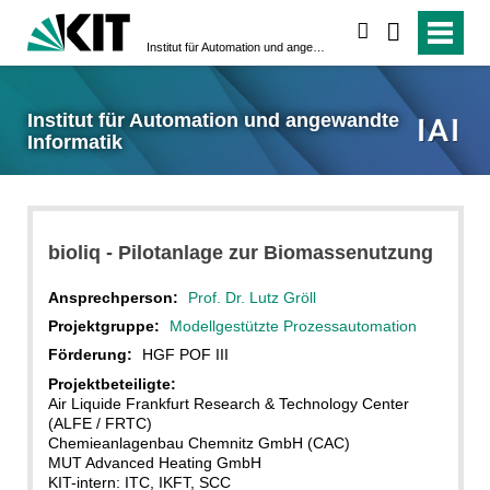
suchen
Institut für Automation und angewandte Informatik
Institut für Automation und angewandte
Informatik
bioliq - Pilotanlage zur Biomassenutzung
Ansprechperson:
Prof. Dr. Lutz Gröll
Projektgruppe:
Modellgestützte Prozessautomation
Förderung:
HGF POF III
Projektbeteiligte:
Air Liquide Frankfurt Research & Technology Center
(ALFE / FRTC)
Chemieanlagenbau Chemnitz GmbH (CAC)
MUT Advanced Heating GmbH
KIT-intern: ITC, IKFT, SCC