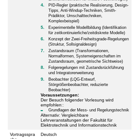
PID-Regler (praktische Realisierung, Design-
Tipps, Anti-Windup-Techniken, Smith-
Prädiktor, Umschalttechniken,
Komplexbeispiel)
Experimentelle Modellbildung (Identifikation
für zeitkontinuierliche/zeitdiskrete Modelle)
Konzept der Zwei-Freiheitsgrade-Regelungen
(Struktur, Sollsignaldesign)
Zustandsraum (Transformationen,
Normalformen, Systemeigenschaften im
Zustandsraum, geometrische Sichtweise)
Folgeregelungen mit Zustandsrückführung
und Integratorerweiterung
Beobachter (LQG-Entwurf,
Störgrößenbeobachter, reduzierte
Beobachter)
Voraussetzungen:
Der Besuch folgender Vorlesung wird
empfohlen::
Grundlagen der Mess- und Regelungstechnik
Alternativ: Vergleichbare
Lehrveranstaltungen der Fakultät für
Elektrotechnik und Informationstechnik
Vortragsspra
Deutsch