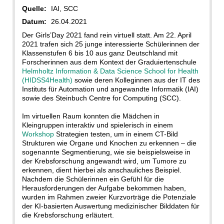
Quelle:
IAI, SCC
Datum:
26.04.2021
Der Girls’Day 2021 fand rein virtuell statt. Am 22. April
2021 trafen sich 25 junge interessierte Schülerinnen der
Klassenstufen 6 bis 10 aus ganz Deutschland mit
Forscherinnen aus dem Kontext der Graduiertenschule
Helmholtz Information & Data Science School for Health
(HIDSS4Health)
sowie deren Kolleginnen aus der IT des
Instituts für Automation und angewandte Informatik (IAI)
sowie des Steinbuch Centre for Computing (SCC).
Im virtuellen Raum konnten die Mädchen in
Kleingruppen interaktiv und spielerisch in einem
Workshop
Strategien testen, um in einem CT-Bild
Strukturen wie Organe und Knochen zu erkennen – die
sogenannte Segmentierung, wie sie beispielsweise in
der Krebsforschung angewandt wird, um Tumore zu
erkennen, dient hierbei als anschauliches Beispiel.
Nachdem die Schülerinnen ein Gefühl für die
Herausforderungen der Aufgabe bekommen haben,
wurden im Rahmen zweier Kurzvorträge die Potenziale
der KI-basierten Auswertung medizinischer Bilddaten für
die Krebsforschung erläutert.