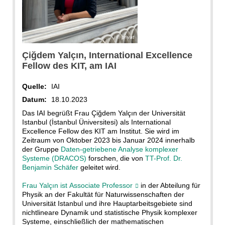
privat
Çiğdem Yalçın, International Excellence
Fellow des KIT, am IAI
Quelle:
IAI
Datum:
18.10.2023
Das IAI begrüßt Frau Çiğdem Yalçın der Universität
Istanbul (İstanbul Üniversitesi) als International
Excellence Fellow des KIT am Institut. Sie wird im
Zeitraum von Oktober 2023 bis Januar 2024 innerhalb
der Gruppe
Daten-getriebene Analyse komplexer
Systeme (DRACOS)
forschen, die von
TT-Prof. Dr.
Benjamin Schäfer
geleitet wird.
Frau Yalçın ist Associate Professor
in der Abteilung für
Physik an der Fakultät für Naturwissenschaften der
Universität Istanbul und ihre Hauptarbeitsgebiete sind
nichtlineare Dynamik und statistische Physik komplexer
Systeme, einschließlich der mathematischen