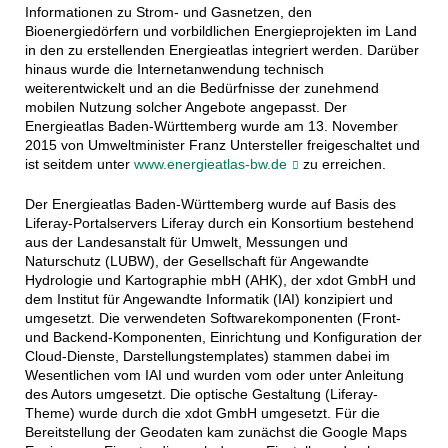
Informationen zu Strom- und Gasnetzen, den
Bioenergiedörfern und vorbildlichen Energieprojekten im Land
in den zu erstellenden Energieatlas integriert werden. Darüber
hinaus wurde die Internetanwendung technisch
weiterentwickelt und an die Bedürfnisse der zunehmend
mobilen Nutzung solcher Angebote angepasst. Der
Energieatlas Baden-Württemberg wurde am 13. November
2015 von Umweltminister Franz Untersteller freigeschaltet und
ist seitdem unter
www.energieatlas-bw.de
zu erreichen.
Der Energieatlas Baden-Württemberg wurde auf Basis des
Liferay-Portalservers Liferay durch ein Konsortium bestehend
aus der Landesanstalt für Umwelt, Messungen und
Naturschutz (LUBW), der Gesellschaft für Angewandte
Hydrologie und Kartographie mbH (AHK), der xdot GmbH und
dem Institut für Angewandte Informatik (IAI) konzipiert und
umgesetzt. Die verwendeten Softwarekomponenten (Front-
und Backend-Komponenten, Einrichtung und Konfiguration der
Cloud-Dienste, Darstellungstemplates) stammen dabei im
Wesentlichen vom IAI und wurden vom oder unter Anleitung
des Autors umgesetzt. Die optische Gestaltung (Liferay-
Theme) wurde durch die xdot GmbH umgesetzt. Für die
Bereitstellung der Geodaten kam zunächst die Google Maps