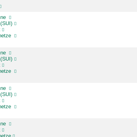
ine
(SUI)
t
netze
ine
(SUI)
t
netze
ine
(SUI)
t
netze
ine
t
netze