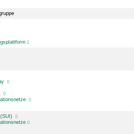
tgruppe
splattform
ray
t
ationsnetze
 (SUI)
ationsnetze