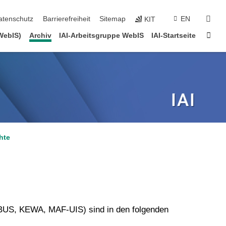
suc
atenschutz
Barrierefreiheit
Sitemap
EN
KIT
Star
WebIS)
Archiv
IAI-Arbeitsgruppe WebIS
IAI-Startseite
hte
BUS, KEWA, MAF-UIS) sind in den folgenden