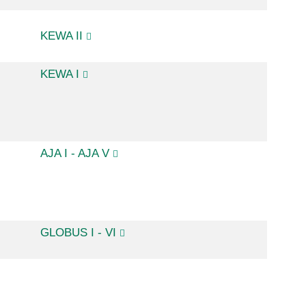
KEWA II
KEWA I
AJA I - AJA V
GLOBUS I - VI