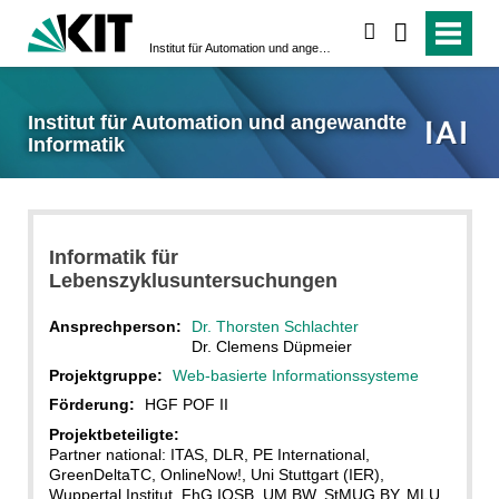
suchen
Institut für Automation und angewandte Informatik
Institut für Automation und angewandte
Informatik
Informatik für
Lebenszyklusuntersuchungen
Ansprechperson:
Dr. Thorsten Schlachter
Dr. Clemens Düpmeier
Projektgruppe:
Web-basierte Informationssysteme
Förderung:
HGF POF II
Projektbeteiligte:
Partner national: ITAS, DLR, PE International,
GreenDeltaTC, OnlineNow!, Uni Stuttgart (IER),
Wuppertal Institut, FhG IOSB, UM BW, StMUG BY, MLU