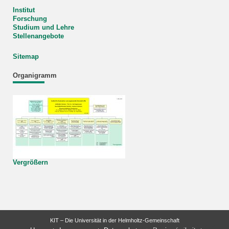
Institut
Forschung
Studium und Lehre
Stellenangebote
Sitemap
Organigramm
Vergrößern
KIT – Die Universität in der Helmholtz-Gemeinschaft
letzte Änderung: 03.03.2026