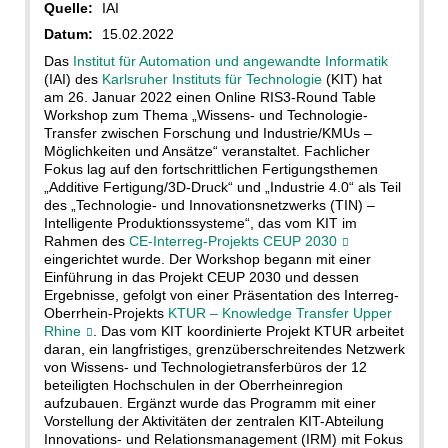
Quelle:
IAI
Datum:
15.02.2022
Das
Institut für Automation und angewandte Informatik
(IAI) des
Karlsruher Instituts für Technologie
(KIT) hat
am 26. Januar 2022 einen Online RIS3-Round Table
Workshop zum Thema „Wissens- und Technologie-
Transfer zwischen Forschung und Industrie/KMUs –
Möglichkeiten und Ansätze“ veranstaltet. Fachlicher
Fokus lag auf den fortschrittlichen Fertigungsthemen
„Additive Fertigung/3D-Druck“ und „Industrie 4.0“ als Teil
des „Technologie- und Innovationsnetzwerks (TIN) –
Intelligente Produktionssysteme“, das vom KIT im
Rahmen des
CE-Interreg-Projekts CEUP 2030
eingerichtet wurde. Der Workshop begann mit einer
Einführung in das Projekt CEUP 2030 und dessen
Ergebnisse, gefolgt von einer Präsentation des Interreg-
Oberrhein-Projekts
KTUR – Knowledge Transfer Upper
Rhine
. Das vom KIT koordinierte Projekt KTUR arbeitet
daran, ein langfristiges, grenzüberschreitendes Netzwerk
von Wissens- und Technologietransferbüros der 12
beteiligten Hochschulen in der Oberrheinregion
aufzubauen. Ergänzt wurde das Programm mit einer
Vorstellung der Aktivitäten der zentralen KIT-Abteilung
Innovations- und Relationsmanagement (IRM) mit Fokus