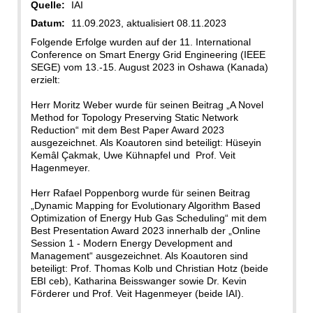
Quelle:
IAI
Datum:
11.09.2023, aktualisiert 08.11.2023
Folgende Erfolge wurden auf der 11. International
Conference on Smart Energy Grid Engineering (IEEE
SEGE) vom 13.-15. August 2023 in Oshawa (Kanada)
erzielt:
Herr Moritz Weber wurde für seinen Beitrag „A Novel
Method for Topology Preserving Static Network
Reduction“ mit dem Best Paper Award 2023
ausgezeichnet. Als Koautoren sind beteiligt: Hüseyin
Kemâl Çakmak, Uwe Kühnapfel und Prof. Veit
Hagenmeyer.
Herr Rafael Poppenborg wurde für seinen Beitrag
„Dynamic Mapping for Evolutionary Algorithm Based
Optimization of Energy Hub Gas Scheduling“ mit dem
Best Presentation Award 2023 innerhalb der „Online
Session 1 - Modern Energy Development and
Management“ ausgezeichnet. Als Koautoren sind
beteiligt: Prof. Thomas Kolb und Christian Hotz (beide
EBI ceb), Katharina Beisswanger sowie Dr. Kevin
Förderer und Prof. Veit Hagenmeyer (beide IAI).